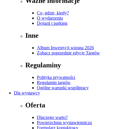
Ważne informacje
Co, gdzie, kiedy?
O wydarzeniu
Dojazd i parking
Inne
Album Inwestycji wiosna 2026
Zobacz poprzednie edycje Targów
Regulaminy
Polityka prywatności
Regulamin targów
Ogólne warunki współpracy
Dla wystawcy
Oferta
Dlaczego warto?
Powierzchnia wystawiennicza
Formularz kontaktowy