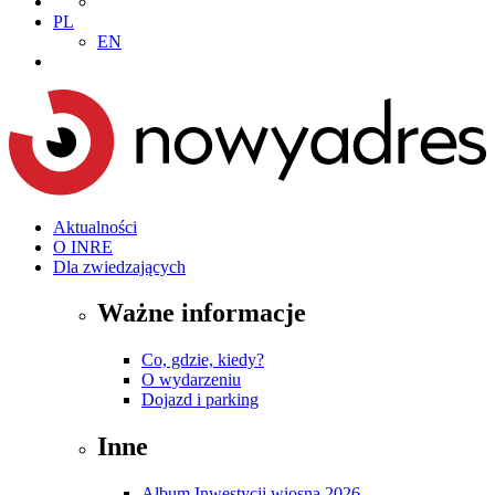
PL
EN
Aktualności
O INRE
Dla zwiedzających
Ważne informacje
Co, gdzie, kiedy?
O wydarzeniu
Dojazd i parking
Inne
Album Inwestycji wiosna 2026