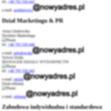
tel.
+48 795 550 443
e-mail.
asobkiewicz
Dział Marketingu & PR
Anna Głodowska
Dyrektor Marketingu
tel.
+48 795 550 448
e-mail.
aglodowska
Sylwia Dzida
MANAGER DZIAŁU WYDAWNICTW
tel.
+48 795 550 445
e-mail.
sdzida
Dział reklamy
e-mail.
reklama
Zabudowa indywidualna i standardowa