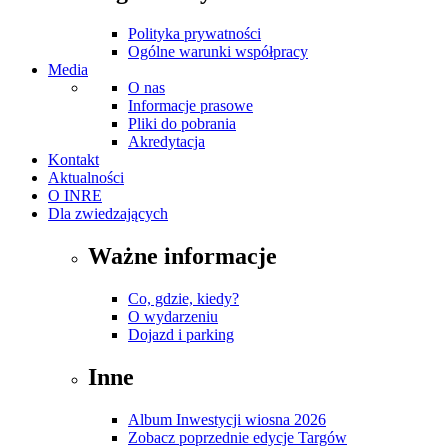
Polityka prywatności
Ogólne warunki współpracy
Media
O nas
Informacje prasowe
Pliki do pobrania
Akredytacja
Kontakt
Aktualności
O INRE
Dla zwiedzających
Ważne informacje
Co, gdzie, kiedy?
O wydarzeniu
Dojazd i parking
Inne
Album Inwestycji wiosna 2026
Zobacz poprzednie edycje Targów