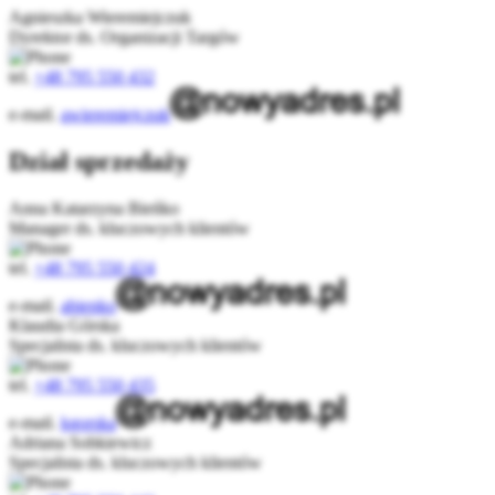
Agnieszka Wieremiejczuk
Dyrektor ds. Organizacji Targów
tel.
+48 795 550 432
e-mail.
awieremiejczuk
Dział sprzedaży
Anna Katarzyna Bieńko
Manager ds. kluczowych klientów
tel.
+48 795 550 424
e-mail.
abienko
Klaudia Górska
Specjalista ds. kluczowych klientów
tel.
+48 795 550 435
e-mail.
kgorska
Adriana Sobkiewicz
Specjalista ds. kluczowych klientów