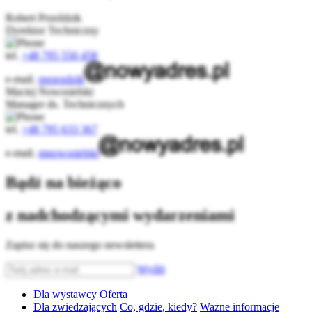
Robert Przeździk
Dyrektor Techniczny
tel.
+48 795 550 458
e-mail.
rprzezdzik
Maciej Nowosielski
Manager ds. Technicznych
tel.
+48 795 633 367
e-mail.
mnowosielski
Bądź na bieżąco
z nadchodzącymi wydarzeniami
Zapisz się do naszego newslettera
Wyślij
Dla wystawcy
Oferta
Dla zwiedzających
Co, gdzie, kiedy?
Ważne informacje