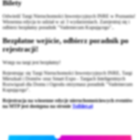
Bilety
Odwiedź Targi Nieruchomości Inwestycyjnych INRE w Poznaniu!
Wiosenna edycja to udział w aż 3 wydarzeniach. Zarejestruj się i
odbierz bezpłatny poradnik "Vademecum Kupującego"..
Bezpłatne wejście, odbierz poradnik po
rejestracji!
Wstęp na targi jest bezpłatny!
Rejestrując się Targi Nieruchomości Inwestycyjnych INRE, Targi
Mieszkań i Domów oraz Smart Expo - Targach Inteligentnych
Rozwiązań dla Domu i Ogrodu otrzymasz poradnik "Vademecum
Kupującego".
Rejestracja na wiosenne edycje nieruchomościowych eventów
na MTP jest dostępna na stronie
ToBilet.pl