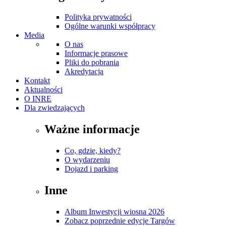
Polityka prywatności
Ogólne warunki współpracy
Media
O nas
Informacje prasowe
Pliki do pobrania
Akredytacja
Kontakt
Aktualności
O INRE
Dla zwiedzających
Ważne informacje
Co, gdzie, kiedy?
O wydarzeniu
Dojazd i parking
Inne
Album Inwestycji wiosna 2026
Zobacz poprzednie edycje Targów