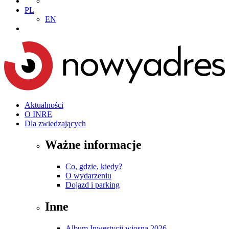
PL
EN
Aktualności
O INRE
Dla zwiedzających
Ważne informacje
Co, gdzie, kiedy?
O wydarzeniu
Dojazd i parking
Inne
Album Inwestycji wiosna 2026