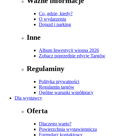
Ważne informacje
Co, gdzie, kiedy?
O wydarzeniu
Dojazd i parking
Inne
Album Inwestycji wiosna 2026
Zobacz poprzednie edycje Targów
Regulaminy
Polityka prywatności
Regulamin targów
Ogólne warunki współpracy
Dla wystawcy
Oferta
Dlaczego warto?
Powierzchnia wystawiennicza
Formularz kontaktowy