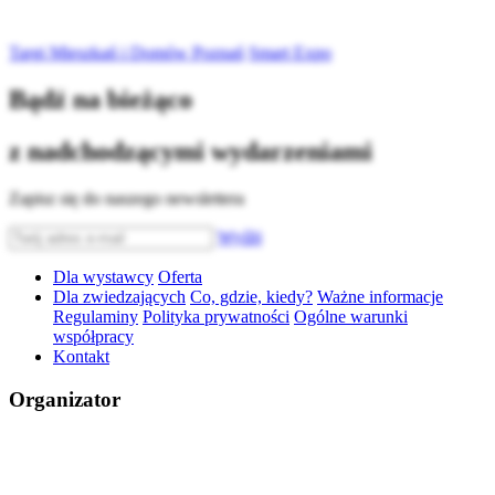
Targi Mieszkań i Domów Poznań
Smart Expo
Bądź na bieżąco
z nadchodzącymi wydarzeniami
Zapisz się do naszego newslettera
Wyślij
Dla wystawcy
Oferta
Dla zwiedzających
Co, gdzie, kiedy?
Ważne informacje
Regulaminy
Polityka prywatności
Ogólne warunki
współpracy
Kontakt
Organizator