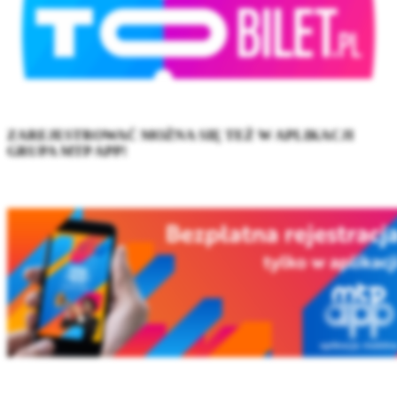
ZAREJESTROWAĆ MOŻNA SIĘ TEŻ W APLIKACJI
GRUPA MTP APP!