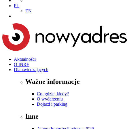
PL
EN
Aktualności
O INRE
Dla zwiedzających
Ważne informacje
Co, gdzie, kiedy?
O wydarzeniu
Dojazd i parking
Inne
Album Inwestycji wiosna 2026