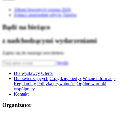
Album Inwestycji wiosna 2026
Zobacz poprzednie edycje Targów
Bądź na bieżąco
z nadchodzącymi wydarzeniami
Zapisz się do naszego newslettera
Wyślij
Dla wystawcy
Oferta
Dla zwiedzających
Co, gdzie, kiedy?
Ważne informacje
Regulaminy
Polityka prywatności
Ogólne warunki
współpracy
Kontakt
Organizator