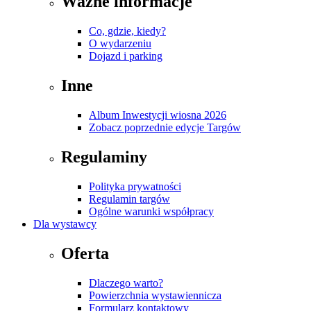
Ważne informacje
Co, gdzie, kiedy?
O wydarzeniu
Dojazd i parking
Inne
Album Inwestycji wiosna 2026
Zobacz poprzednie edycje Targów
Regulaminy
Polityka prywatności
Regulamin targów
Ogólne warunki współpracy
Dla wystawcy
Oferta
Dlaczego warto?
Powierzchnia wystawiennicza
Formularz kontaktowy