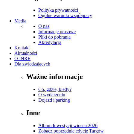
Polityka prywatności
Ogólne warunki współpracy
Media
O nas
Informacje prasowe
Pliki do pobrania
Akredytacja
Kontakt
Aktualności
O INRE
Dla zwiedzających
Ważne informacje
Co, gdzie, kiedy?
O wydarzeniu
Dojazd i parking
Inne
Album Inwestycji wiosna 2026
Zobacz poprzednie edycje Targów