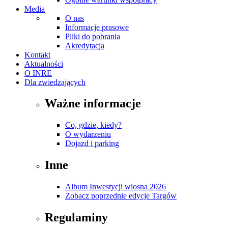
Media
O nas
Informacje prasowe
Pliki do pobrania
Akredytacja
Kontakt
Aktualności
O INRE
Dla zwiedzających
Ważne informacje
Co, gdzie, kiedy?
O wydarzeniu
Dojazd i parking
Inne
Album Inwestycji wiosna 2026
Zobacz poprzednie edycje Targów
Regulaminy