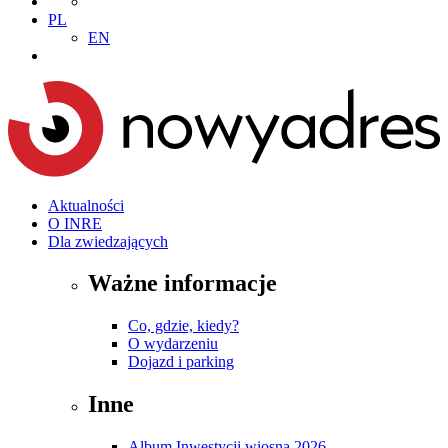
PL
EN
Aktualności
O INRE
Dla zwiedzających
Ważne informacje
Co, gdzie, kiedy?
O wydarzeniu
Dojazd i parking
Inne
Album Inwestycji wiosna 2026