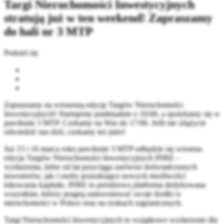
Targi Nieruchomości Inwestycyjnych
stratują już w ten weekend! Zapraszamy
do hali nr 3 MTP
Podziel się
Zapraszamy na wiosenną edycję Targów Nieruchomości
Inwestycyjnych! Startujemy punktualnie o 10:00, a spotykamy się w
pawilonie 3 MTP. Czekamy na Was do 17:00. Jeśli nie zdążycie
odwiedzić nas dziś, czekamy też jutro!
Już 15 i 16 marca roku pawilonie 3 MTP odbędzie się wiosena
edycja Targów Nieruchomości Inwestycyjnych INRE –
wydarzenia, które od lat przyciąga zarówno doświadczonych
inwestorów, jak i osoby poszukujące nowych możliwości
lokowania kapitału. INRE to prestiżowa platforma dedykowana
wszystkim, którzy pragną zainwestować swoje środki w
nieruchomości w Polsce oraz na rynkach zagranicznych.
Targi Nieruchomości Inwestycyjnych to wyjątkowe wydarzenie dla