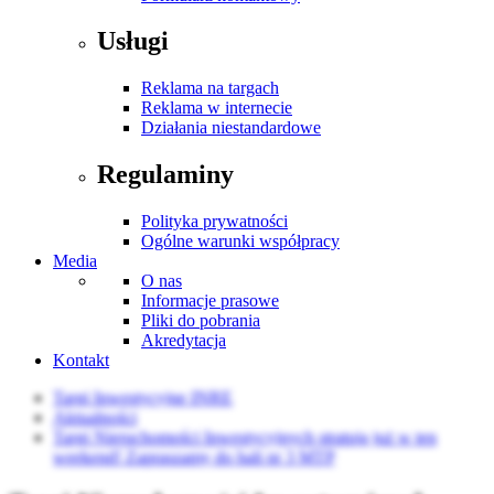
Usługi
Reklama na targach
Reklama w internecie
Działania niestandardowe
Regulaminy
Polityka prywatności
Ogólne warunki współpracy
Media
O nas
Informacje prasowe
Pliki do pobrania
Akredytacja
Kontakt
Targi Inwestycyjne INRE
Aktualności
Targi Nieruchomości Inwestycyjnych stratują już w ten
weekend! Zapraszamy do hali nr 3 MTP