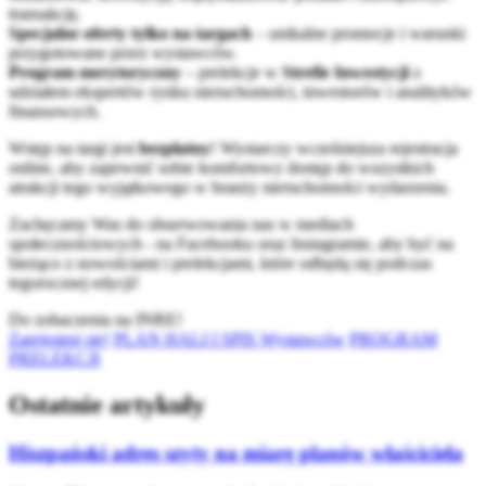
transakcję.
Specjalne oferty tylko na targach
– unikalne promocje i warunki
przygotowane przez wystawców.
Program merytoryczny
– prelekcje w
Strefie Inwestycji
z
udziałem ekspertów rynku nieruchomości, inwestorów i analityków
finansowych.
Wstęp na targi jest
bezpłatny
! Wystarczy wcześniejsza rejestracja
online, aby zapewnić sobie komfortowy dostęp do wszystkich
atrakcji tego wyjątkowego w branży nieruchomości wydarzenia.
Zachęcamy Was do obserwowania nas w mediach
społecznościowych - na Facebooku oraz Instagramie, aby być na
bieżąco z nowościami i prelekcjami, które odbędą się podczas
tegorocznej edycji!
Do zobaczenia na INRE!
Zarejestruj się!
PLAN HALI I SPIS Wystawców
PROGRAM
PRELEKCJI
Ostatnie artykuły
Hiszpański adres szyty na miarę planów właściciela