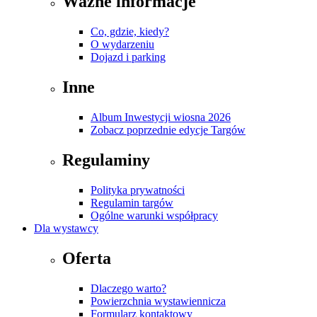
Ważne informacje
Co, gdzie, kiedy?
O wydarzeniu
Dojazd i parking
Inne
Album Inwestycji wiosna 2026
Zobacz poprzednie edycje Targów
Regulaminy
Polityka prywatności
Regulamin targów
Ogólne warunki współpracy
Dla wystawcy
Oferta
Dlaczego warto?
Powierzchnia wystawiennicza
Formularz kontaktowy