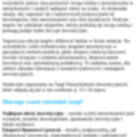
wszystkich, którzy chcą poszerzyć swoją wiedzę o inwestowaniu w
nieruchomości i znaleźć najlepsze oferty na rynku. To doskonała
okazja, aby zapoznać się z najnowszymi propozycjami od
deweloperów, biur nieruchomości oraz firm doradczych. Podczas
targów nie zabraknie ekspertów, którzy podzielą się swoją wiedzą i
pomogą podjąć trafne decyzje inwestycyjne.
Tegoroczna edycja targów obfitować będzie w liczne atrakcje. Na
uczestników czeka rozbudowany program merytoryczny w
specjalnych strefach prelekcji, gdzie eksperci omówią kluczowe
kwestie związane z rynkiem nieruchomości, finansowaniem
inwestycji oraz optymalizacją podatkową. To unikalna szansa, aby
zdobyć aktualne informacje o trendach rynkowych i strategiach
inwestycyjnych.
Serdecznie zapraszamy na Targi Nieruchomości Inwestycyjnych,
które odbędą się już w ten weekend, tj. 15 i 16 marca.
Dlaczego warto odwiedzić targi?
Najlepsze oferty inwestycyjne
– szeroki wybór nieruchomości pod
wynajem, projekty deweloperskie, apartamenty inwestycyjne i
lokale użytkowe.
Eksperci finansowi i prawni
– doradcy podpowiedzą, jak
sfinansować inwestycję, zoptymalizować podatki i zabezpieczyć