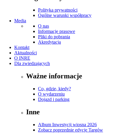
Polityka prywatności
Ogólne warunki współpracy
Media
O nas
Informacje prasowe
Pliki do pobrania
Akredytacja
Kontakt
Aktualności
O INRE
Dla zwiedzających
Ważne informacje
Co, gdzie, kiedy?
O wydarzeniu
Dojazd i parking
Inne
Album Inwestycji wiosna 2026
Zobacz poprzednie edycje Targów