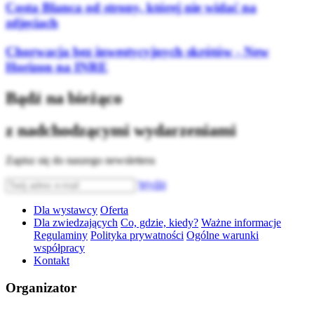
Costa Blanca od strony, której nie widać na
zdjęciach
Chorwacja bez inwestycyjnych skrótów - New
Horizon na INRE
Bądź na bieżąco
z nadchodzącymi wydarzeniami
Zapisz się do naszego newslettera
Wyślij
Dla wystawcy
Oferta
Dla zwiedzających
Co, gdzie, kiedy?
Ważne informacje
Regulaminy
Polityka prywatności
Ogólne warunki
współpracy
Kontakt
Organizator