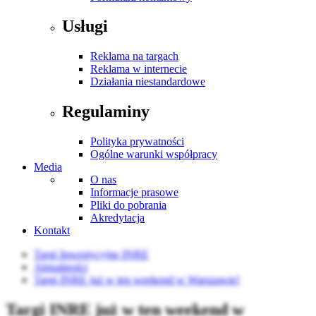
Usługi
Reklama na targach
Reklama w internecie
Działania niestandardowe
Regulaminy
Polityka prywatności
Ogólne warunki współpracy
Media
O nas
Informacje prasowe
Pliki do pobrania
Akredytacja
Kontakt
Targi Inwestycyjne INRE
Aktualności
Targi INRE już w ten weekend w Warszawie!
Targi INRE już w ten weekend w