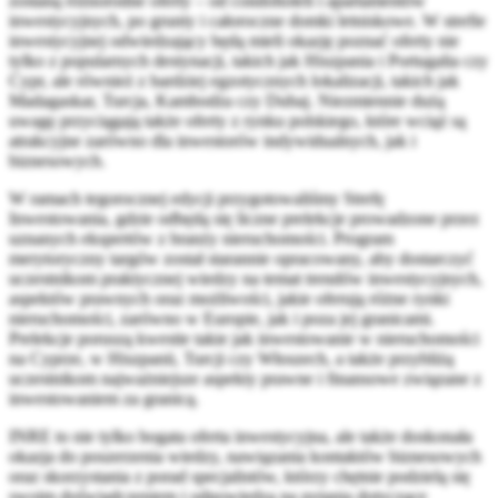
zostaną różnorodne oferty – od condohoteli i apartamentów
inwestycyjnych, po grunty i całoroczne domki letniskowe. W strefie
inwestycyjnej odwiedzający będą mieli okazję poznać oferty nie
tylko z popularnych destynacji, takich jak Hiszpania i Portugalia czy
Cypr, ale również z bardziej egzotycznych lokalizacji, takich jak
Madagaskar, Turcja, Kambodża czy Dubaj. Niezmiennie dużą
uwagę przyciągają także oferty z rynku polskiego, które wciąż są
atrakcyjne zarówno dla inwestorów indywidualnych, jak i
biznesowych.
W ramach tegorocznej edycji przygotowaliśmy Strefę
Inwestowania, gdzie odbędą się liczne prelekcje prowadzone przez
uznanych ekspertów z branży nieruchomości. Program
merytoryczny targów został starannie opracowany, aby dostarczyć
uczestnikom praktycznej wiedzy na temat trendów inwestycyjnych,
aspektów prawnych oraz możliwości, jakie oferują różne rynki
nieruchomości, zarówno w Europie, jak i poza jej granicami.
Prelekcje poruszą kwestie takie jak inwestowanie w nieruchomości
na Cyprze, w Hiszpanii, Turcji czy Włoszech, a także przybliżą
uczestnikom najważniejsze aspekty prawne i finansowe związane z
inwestowaniem za granicą.
INRE to nie tylko bogata oferta inwestycyjna, ale także doskonała
okazja do poszerzenia wiedzy, nawiązania kontaktów biznesowych
oraz skorzystania z porad specjalistów, którzy chętnie podzielą się
swoim doświadczeniem i odpowiedzą na pytania dotyczące