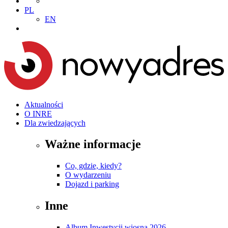
PL
EN
Aktualności
O INRE
Dla zwiedzających
Ważne informacje
Co, gdzie, kiedy?
O wydarzeniu
Dojazd i parking
Inne
Album Inwestycji wiosna 2026