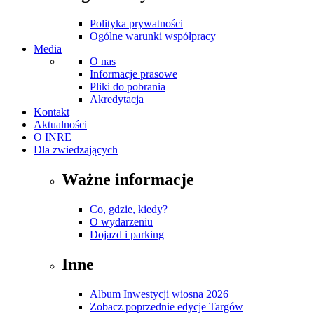
Polityka prywatności
Ogólne warunki współpracy
Media
O nas
Informacje prasowe
Pliki do pobrania
Akredytacja
Kontakt
Aktualności
O INRE
Dla zwiedzających
Ważne informacje
Co, gdzie, kiedy?
O wydarzeniu
Dojazd i parking
Inne
Album Inwestycji wiosna 2026
Zobacz poprzednie edycje Targów