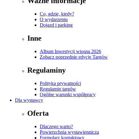
Ważne informacje
Co, gdzie, kiedy?
O wydarzeniu
Dojazd i parking
Inne
Album Inwestycji wiosna 2026
Zobacz poprzednie edycje Targów
Regulaminy
Polityka prywatności
Regulamin targów
Ogólne warunki współpracy
Dla wystawcy
Oferta
Dlaczego warto?
Powierzchnia wystawiennicza
Formularz kontaktowy