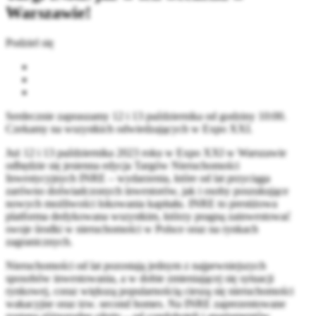
Warszawie!
Podziel się
Serdecznie zapraszamy 12 i 13 października od godziny 10:00.
Czekamy na wszystkich odwiedzających w Expo XXI.
Już 12 i 13 października 2023 roku w Expo XXI w Warszawie
odbędzie się jesienna edycja Targów Nieruchomości
Inwestycyjnych INRE – wydarzenia, które od lat przyciąga
zarówno doświadczonych inwestorów, jak i osoby poszukujące
nowych możliwości lokowania kapitału. INRE to prestiżowa
platforma dedykowana wszystkim, którzy pragną zainwestować
swoje środki w nieruchomości w Polsce oraz na rynkach
zagranicznych.
Nieruchomości od lat pozostają jednym z najpewniejszych
sposobów inwestowania, a w dobie zmieniającej się sytuacji
rynkowej, coraz większą popularnością cieszą się nieruchomości
wakacyjne oraz tzw. second homes. Na INRE zaprezentowane