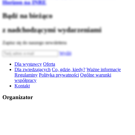
Horizon na INRE
Bądź na bieżąco
z nadchodzącymi wydarzeniami
Zapisz się do naszego newslettera
Wyślij
Dla wystawcy
Oferta
Dla zwiedzających
Co, gdzie, kiedy?
Ważne informacje
Regulaminy
Polityka prywatności
Ogólne warunki
współpracy
Kontakt
Organizator