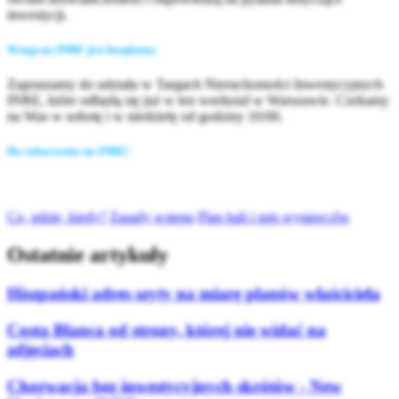
inwestycji.
Wstęp na INRE jest bezpłatny.
Zapraszamy do udziału w Targach Nieruchomości Inwestycyjnych
INRE, które odbędą się już w ten weekend w Warszawie. Czekamy
na Was w sobotę i w niedzielę od godziny 10:00.
Do zobaczenia na INRE!
Co, gdzie, kiedy?
Zasady wstępu
Plan hali i spis wystawców
Ostatnie artykuły
Hiszpański adres szyty na miarę planów właściciela
Costa Blanca od strony, której nie widać na
zdjęciach
Chorwacja bez inwestycyjnych skrótów - New