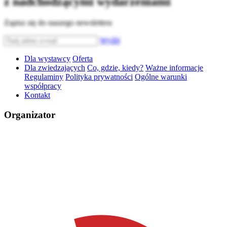
z nadchodzącymi wydarzeniami
Zapisz się do naszego newslettera
Wyślij
Dla wystawcy
Oferta
Dla zwiedzających
Co, gdzie, kiedy?
Ważne informacje
Regulaminy
Polityka prywatności
Ogólne warunki
współpracy
Kontakt
Organizator