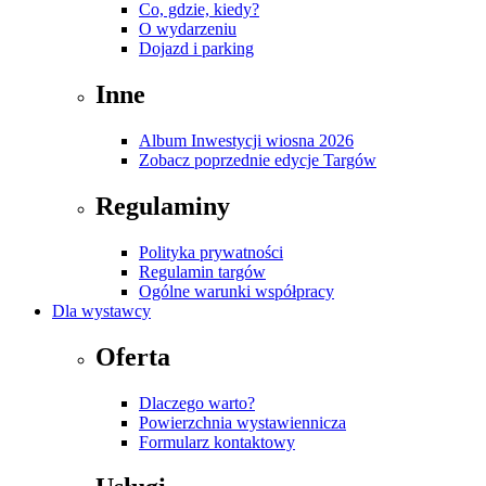
Co, gdzie, kiedy?
O wydarzeniu
Dojazd i parking
Inne
Album Inwestycji wiosna 2026
Zobacz poprzednie edycje Targów
Regulaminy
Polityka prywatności
Regulamin targów
Ogólne warunki współpracy
Dla wystawcy
Oferta
Dlaczego warto?
Powierzchnia wystawiennicza
Formularz kontaktowy