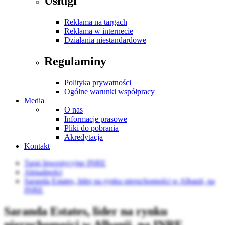
Usługi
Reklama na targach
Reklama w internecie
Działania niestandardowe
Regulaminy
Polityka prywatności
Ogólne warunki współpracy
Media
O nas
Informacje prasowe
Pliki do pobrania
Akredytacja
Kontakt
Targi Inwestycyjne INRE
Aktualności
Saranda Estates, lider na rynku nieruchomości w Albanii, na
INRE
Saranda Estates, lider na rynku