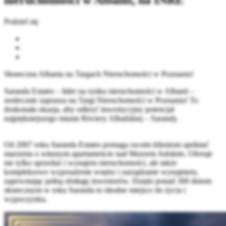
nieruchomości w Albanii, na INRE
Podziel się
Słoneczna Albania na Targach Nieruchomości w Poznaniu!
Saranda Estates – lider na rynku nieruchomości w Albanii –
serdecznie zaprasza na Targi Nieruchomości w Poznaniu! To
doskonała okazja, aby odkryć inwestycyjny potencjał
najpiękniejszego miasta Riwiery Albańskiej – Sarandy.
Od 2007 roku Saranda Estates pomaga swoim klientom spełniać
marzenia o własnym apartamencie nad Morzem Jońskim. Oferuje
nie tylko sprzedaż i wynajem nieruchomości, ale także
kompleksowe wyposażenie wnętrz i zarządzanie wynajmem,
zapewniając pełną obsługę inwestorów. Dzięki ponad 300 dniom
słonecznym w roku Saranda to idealne miejsce do życia i
wypoczynku.