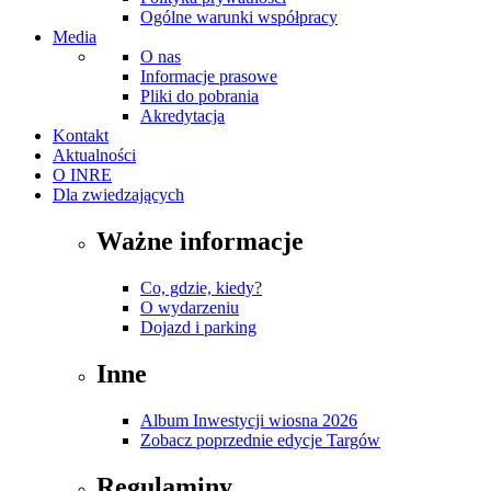
Ogólne warunki współpracy
Media
O nas
Informacje prasowe
Pliki do pobrania
Akredytacja
Kontakt
Aktualności
O INRE
Dla zwiedzających
Ważne informacje
Co, gdzie, kiedy?
O wydarzeniu
Dojazd i parking
Inne
Album Inwestycji wiosna 2026
Zobacz poprzednie edycje Targów
Regulaminy