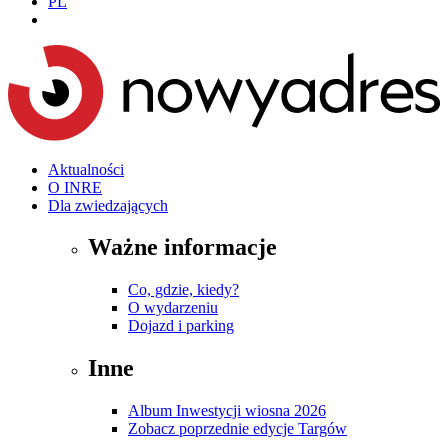
PL
Aktualności
O INRE
Dla zwiedzających
Ważne informacje
Co, gdzie, kiedy?
O wydarzeniu
Dojazd i parking
Inne
Album Inwestycji wiosna 2026
Zobacz poprzednie edycje Targów