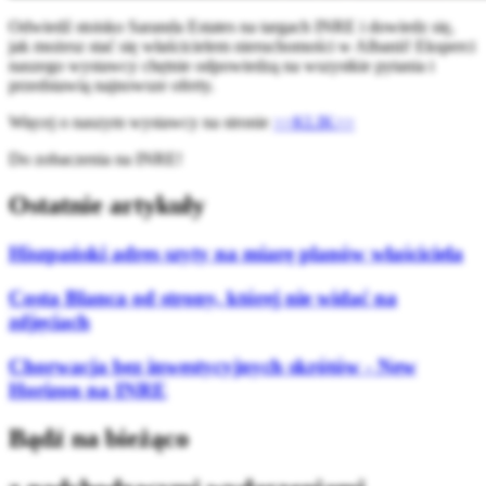
Odwiedź stoisko Saranda Estates na targach INRE i dowiedz się,
jak możesz stać się właścicielem nieruchomości w Albanii! Eksperci
naszego wystawcy chętnie odpowiedzą na wszystkie pytania i
przedstawią najnowsze oferty.
Więcej o naszym wystawcy na stronie
>>KLIK>>
Do zobaczenia na INRE!
Ostatnie artykuły
Hiszpański adres szyty na miarę planów właściciela
Costa Blanca od strony, której nie widać na
zdjęciach
Chorwacja bez inwestycyjnych skrótów - New
Horizon na INRE
Bądź na bieżąco