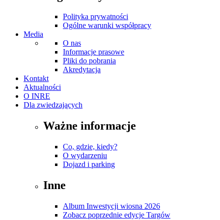
Polityka prywatności
Ogólne warunki współpracy
Media
O nas
Informacje prasowe
Pliki do pobrania
Akredytacja
Kontakt
Aktualności
O INRE
Dla zwiedzających
Ważne informacje
Co, gdzie, kiedy?
O wydarzeniu
Dojazd i parking
Inne
Album Inwestycji wiosna 2026
Zobacz poprzednie edycje Targów