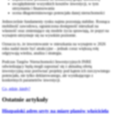
uwzględnienie wszystkich kosztów inwestycji, w tym
utrzymania i finansowania
ocena długoterminowego potencjału danej nieruchomości
Jednocześnie fundamenty rynku najmu pozostają stabilne. Rosnąca
mobilność zawodowa, ograniczona dostępność mieszkań na
własność oraz zmieniające się modele życia sprawiają, że popyt na
wynajem utrzymuje się na wysokim poziomie.
Oznacza to, że inwestowanie w mieszkania na wynajem w 2026
roku nadal może być atrakcyjne – jednak coraz większą rolę
odgrywają wiedza, analiza i strategia.
Podczas Targów Nieruchomości Inwestycyjnych INRE
odwiedzający będą mogli zapoznać się z aktualną ofertą
inwestycyjną oraz porównać projekty pod kątem ich rzeczywistego
potencjału, nie tylko deklarowanego, ale wynikającego z
konkretnych parametrów inwestycji.
Co, gdzie, kiedy?
Ostatnie artykuły
Hiszpański adres szyty na miarę planów właściciela