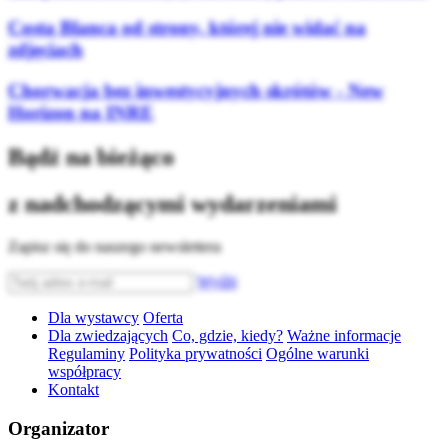
Costa Blanca od strony, której nie widać na
zdjęciach
Chorwacja bez inwestycyjnych skrótów - New
Horizon na INRE
Bądź na bieżąco
z nadchodzącymi wydarzeniami
Zapisz się do naszego newslettera
Wyślij
Dla wystawcy
Oferta
Dla zwiedzających
Co, gdzie, kiedy?
Ważne informacje
Regulaminy
Polityka prywatności
Ogólne warunki
współpracy
Kontakt
Organizator