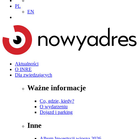
PL
EN
Aktualności
O INRE
Dla zwiedzających
Ważne informacje
Co, gdzie, kiedy?
O wydarzeniu
Dojazd i parking
Inne
Album Inwestycji wiosna 2026