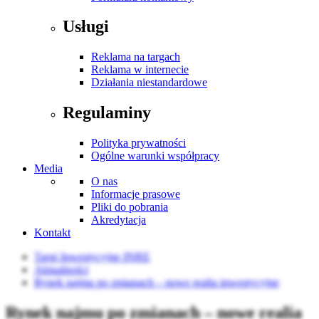
Usługi
Reklama na targach
Reklama w internecie
Działania niestandardowe
Regulaminy
Polityka prywatności
Ogólne warunki współpracy
Media
O nas
Informacje prasowe
Pliki do pobrania
Akredytacja
Kontakt
Targi Inwestycyjne INRE
Aktualności
Rynek najmu po zmianach – nowe realia inwestycyjne
Rynek najmu po zmianach – nowe realia