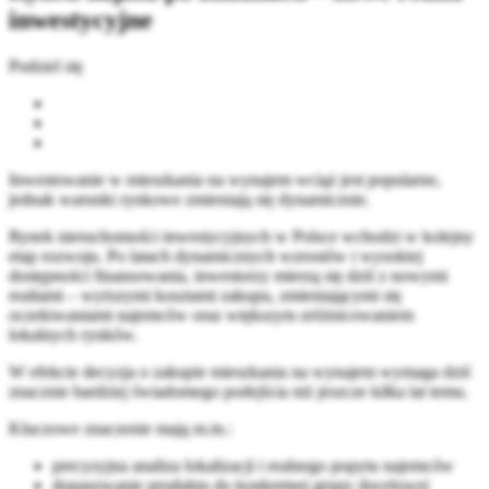
inwestycyjne
Podziel się
Inwestowanie w mieszkania na wynajem wciąż jest popularne,
jednak warunki rynkowe zmieniają się dynamicznie.
Rynek nieruchomości inwestycyjnych w Polsce wchodzi w kolejny
etap rozwoju. Po latach dynamicznych wzrostów i wysokiej
dostępności finansowania, inwestorzy mierzą się dziś z nowymi
realiami – wyższymi kosztami zakupu, zmieniającymi się
oczekiwaniami najemców oraz większym zróżnicowaniem
lokalnych rynków.
W efekcie decyzja o zakupie mieszkania na wynajem wymaga dziś
znacznie bardziej świadomego podejścia niż jeszcze kilka lat temu.
Kluczowe znaczenie mają m.in.:
precyzyjna analiza lokalizacji i realnego popytu najemców
dopasowanie produktu do konkretnej grupy docelowej