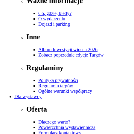
Ważne informacje
Co, gdzie, kiedy?
O wydarzeniu
Dojazd i parking
Inne
Album Inwestycji wiosna 2026
Zobacz poprzednie edycje Targów
Regulaminy
Polityka prywatności
Regulamin targów
Ogólne warunki współpracy
Dla wystawcy
Oferta
Dlaczego warto?
Powierzchnia wystawiennicza
Formularz kontaktowy