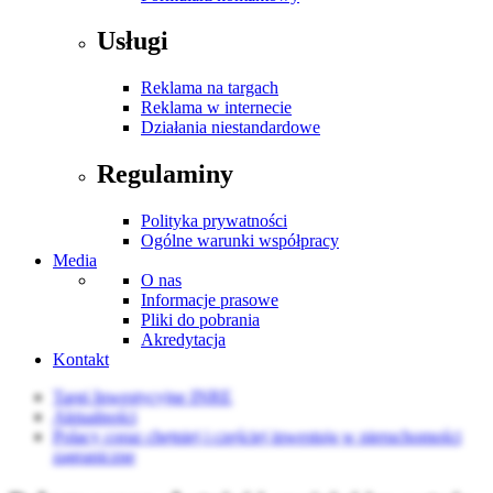
Usługi
Reklama na targach
Reklama w internecie
Działania niestandardowe
Regulaminy
Polityka prywatności
Ogólne warunki współpracy
Media
O nas
Informacje prasowe
Pliki do pobrania
Akredytacja
Kontakt
Targi Inwestycyjne INRE
Aktualności
Polacy coraz chętniej i częściej inwestują w nieruchomości
zagraniczne