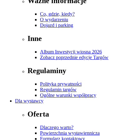
Ważne informacje
Co, gdzie, kiedy?
O wydarzeniu
Dojazd i parking
Inne
Album Inwestycji wiosna 2026
Zobacz poprzednie edycje Targów
Regulaminy
Polityka prywatności
Regulamin targów
Ogólne warunki współpracy
Dla wystawcy
Oferta
Dlaczego warto?
Powierzchnia wystawiennicza
Formularz kontaktowy