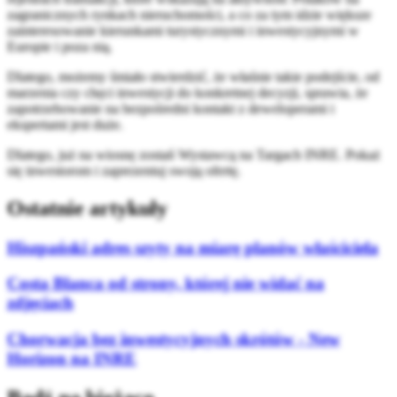
zagranicznych rynkach nieruchomości, a co za tym idzie większe
zainteresowanie kierunkami turystycznymi i inwestycyjnymi w
Europie i poza nią.
Dlatego, możemy śmiało stwierdzić, że właśnie takie podejście, od
marzenia czy chęci inwestycji do konkretnej decyzji, sprawia, że
zapotrzebowanie na bezpośredni kontakt z deweloperami i
ekspertami jest duże.
Dlatego, już na wiosnę zostań Wystawcą na Targach INRE. Pokaż
się inwestorom i zaprezentuj swoją ofertę.
Ostatnie artykuły
Hiszpański adres szyty na miarę planów właściciela
Costa Blanca od strony, której nie widać na
zdjęciach
Chorwacja bez inwestycyjnych skrótów - New
Horizon na INRE