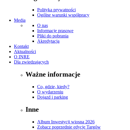
Polityka prywatności
Ogólne warunki współpracy
Media
O nas
Informacje prasowe
Pliki do pobrania
Akredytacja
Kontakt
Aktualności
O INRE
Dla zwiedzających
Ważne informacje
Co, gdzie, kiedy?
O wydarzeniu
Dojazd i parking
Inne
Album Inwestycji wiosna 2026
Zobacz poprzednie edycje Targów