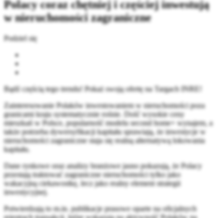
Polacy coraz chętniej i częściej inwestują
w nieruchomości zagraniczne
Podziel się
Bądź częścią tego trendu! Pokaż swoją ofertę na Targach INRE!
Zainteresowanie Polaków inwestowaniem w nieruchomości poza
granicami kraju systematycznie rośnie. Dość wysokie ceny
mieszkań w Polsce, popularność modelu second home+ wynajem, a
także potrzeba dywersyfikacji kapitału sprawiają, że inwestycje w
nieruchomości zagraniczne staja się realną alternatywą lokowania
kapitału.
Dane rynkowe oraz analizy branżowe jasno pokazują, że Polacy
przestają traktować zagraniczne nieruchomości tylko jako
wakacyjną ciekawostkę, lecz jako realny element strategii
inwestycyjnej.
Potwierdzają to m.in. publikacje prasowe oparte na oficjalnych
rejestrach transakcji, które wskazują na aktywność Polaków na