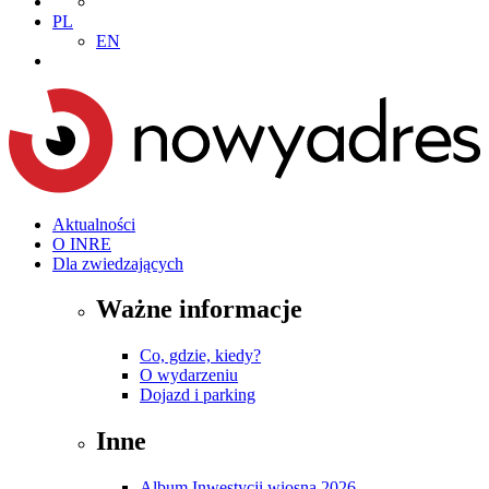
PL
EN
Aktualności
O INRE
Dla zwiedzających
Ważne informacje
Co, gdzie, kiedy?
O wydarzeniu
Dojazd i parking
Inne
Album Inwestycji wiosna 2026