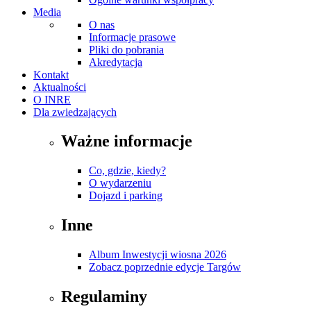
Media
O nas
Informacje prasowe
Pliki do pobrania
Akredytacja
Kontakt
Aktualności
O INRE
Dla zwiedzających
Ważne informacje
Co, gdzie, kiedy?
O wydarzeniu
Dojazd i parking
Inne
Album Inwestycji wiosna 2026
Zobacz poprzednie edycje Targów
Regulaminy