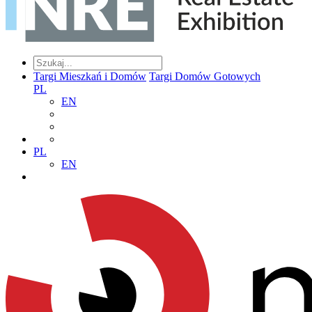
Targi Mieszkań i Domów
Targi Domów Gotowych
PL
EN
PL
EN