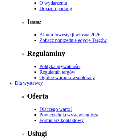
O wydarzeniu
Dojazd i parking
Inne
Album Inwestycji wiosna 2026
Zobacz poprzednie edycje Targów
Regulaminy
Polityka prywatności
Regulamin targów
Ogólne warunki współpracy
Dla wystawcy
Oferta
Dlaczego warto?
Powierzchnia wystawiennicza
Formularz kontaktowy
Usługi