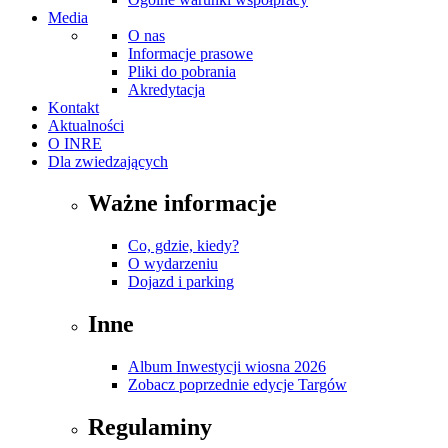
Media
O nas
Informacje prasowe
Pliki do pobrania
Akredytacja
Kontakt
Aktualności
O INRE
Dla zwiedzających
Ważne informacje
Co, gdzie, kiedy?
O wydarzeniu
Dojazd i parking
Inne
Album Inwestycji wiosna 2026
Zobacz poprzednie edycje Targów
Regulaminy