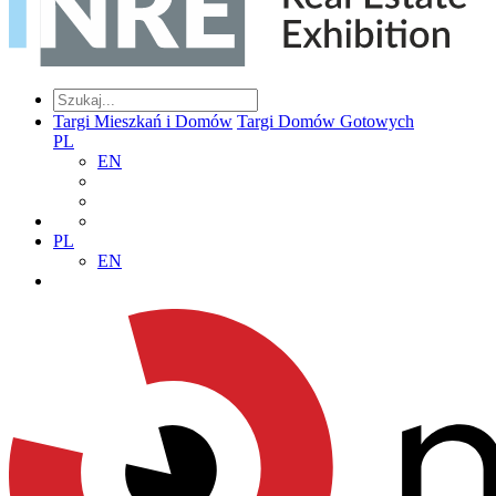
Targi Mieszkań i Domów
Targi Domów Gotowych
PL
EN
PL
EN