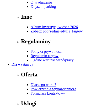
O wydarzeniu
Dojazd i parking
Inne
Album Inwestycji wiosna 2026
Zobacz poprzednie edycje Targów
Regulaminy
Polityka prywatności
Regulamin targów
Ogólne warunki współpracy
Dla wystawcy
Oferta
Dlaczego warto?
Powierzchnia wystawiennicza
Formularz kontaktowy
Usługi