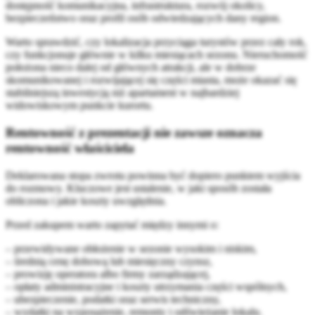
dostępność komunikacyjna, infrastruktura, rozwój okolicy,
bezpieczeństwo oraz profil osób odwiedzających dany region.
Warto sprawdzić, czy lokalizacja przyciąga turystów przez cały rok,
czy funkcjonuje głównie w kilku miesiącach sezonu. Nieruchomość
położona nieco dalej od głównych atrakcji, ale w dobrze
skomunikowanej i rozwijającej się części miasta, może okazać się
stabilniejszą inwestycją niż apartament w najbardziej
widowiskowym punkcie kurortu.
Rentowność z prezentacji nie zawsze oznacza
rentowność właściciela
Deklarowana stopa zwrotu powinna być dopiero punktem wyjścia
do rozmowy. Kluczowe jest ustalenie, w jaki sposób została
obliczona i jakie koszty uwzględnia.
Przed zakupem warto zapytać między innymi o:
– przewidywane obłożenie w sezonie wysokim i niskim,
– średnią cenę dobową lub miesięczny czynsz,
– prowizję operatora albo firmy zarządzającej,
– opłaty administracyjne i koszty utrzymania części wspólnych,
– ubezpieczenie, podatki oraz serwis techniczny,
– wydatki na wyposażenie, remonty i odświeżanie lokalu.