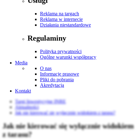
Usługi
Reklama na targach
Reklama w internecie
Działania niestandardowe
Regulaminy
Polityka prywatności
Ogólne warunki współpracy
Media
O nas
Informacje prasowe
Pliki do pobrania
Akredytacja
Kontakt
Targi Inwestycyjne INRE
Aktualności
Jak nie kierować się wyłącznie widokiem z tarasu?
Jak nie kierować się wyłącznie widokiem
z tarasu?