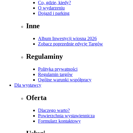
Co, gdzie, kiedy?
O wydarzeniu
Dojazd i parking
Inne
Album Inwestycji wiosna 2026
Zobacz poprzednie edycje Targów
Regulaminy
Polityka prywatności
Regulamin targów
Ogólne warunki współpracy
Dla wystawcy
Oferta
Dlaczego warto?
Powierzchnia wystawiennicza
Formularz kontaktowy