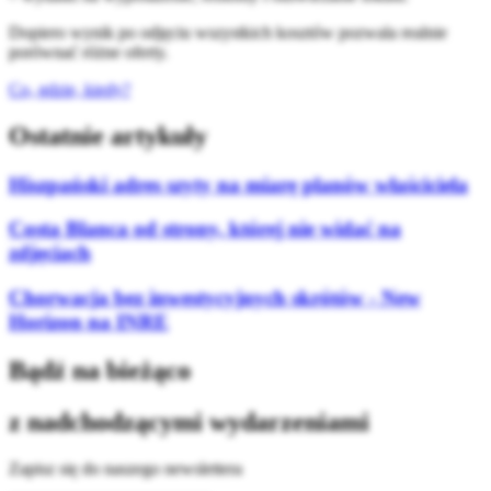
Dopiero wynik po odjęciu wszystkich kosztów pozwala realnie
porównać różne oferty.
Co, gdzie, kiedy?
Ostatnie artykuły
Hiszpański adres szyty na miarę planów właściciela
Costa Blanca od strony, której nie widać na
zdjęciach
Chorwacja bez inwestycyjnych skrótów - New
Horizon na INRE
Bądź na bieżąco
z nadchodzącymi wydarzeniami
Zapisz się do naszego newslettera