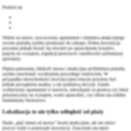
Podziel się
Widok na morze, nowoczesny apartament i obietnica atrakcyjnego
zwrotu potrafią szybko przekonać do zakupu. Dobra inwestycja
powinna jednak bronić się również po sprawdzeniu kosztów,
popytu na wynajem, regulacji prawnych i możliwości późniejszej
sprzedaży.
Piękna panorama, bliskość morza i atrakcyjna architektura potrafią
szybko uruchomić wyobraźnię przyszłego właściciela. W
przypadku nieruchomości inwestycyjnej emocje powinny być
jednak początkiem analizy, a nie podstawą decyzji. Zanim
wybierzemy apartament w kurorcie, mieszkanie za granicą czy lokal
przeznaczony na wynajem, warto sprawdzić, czy oferta ma solidne
fundamenty biznesowe.
Lokalizacja to nie tylko odległość od plaży
Hasło „pięć minut od morza” brzmi atrakcyjnie, ale nie mówi
jeszcze wiele o potencjale inwestycji. Znaczenie ma także