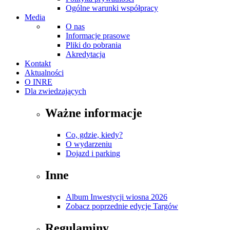
Ogólne warunki współpracy
Media
O nas
Informacje prasowe
Pliki do pobrania
Akredytacja
Kontakt
Aktualności
O INRE
Dla zwiedzających
Ważne informacje
Co, gdzie, kiedy?
O wydarzeniu
Dojazd i parking
Inne
Album Inwestycji wiosna 2026
Zobacz poprzednie edycje Targów
Regulaminy