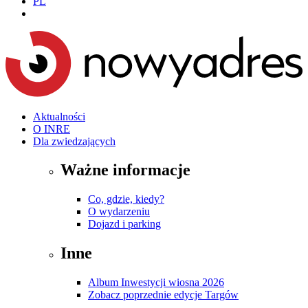
PL
Aktualności
O INRE
Dla zwiedzających
Ważne informacje
Co, gdzie, kiedy?
O wydarzeniu
Dojazd i parking
Inne
Album Inwestycji wiosna 2026
Zobacz poprzednie edycje Targów