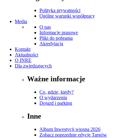
Polityka prywatności
Ogólne warunki współpracy
Media
O nas
Informacje prasowe
Pliki do pobrania
Akredytacja
Kontakt
Aktualności
O INRE
Dla zwiedzających
Ważne informacje
Co, gdzie, kiedy?
O wydarzeniu
Dojazd i parking
Inne
Album Inwestycji wiosna 2026
Zobacz poprzednie edycje Targów