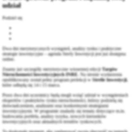
udział
Podziel się
Dwa dni merytorycznych wystąpień, analizy rynku i praktyczne
strategie inwestycyjne – agenda Strefy Inwestycji jest już dostępna
online.
Znamy już szczegóły merytoryczne wiosennej edycji
Targów
Nieruchomości Inwestycyjnych INRE
. Na stronie wydarzenia
opublikowany został pełny program prelekcji w
Strefie Inwestycji
,
które odbędą się 14 i 15 marca.
Przez dwa dni uczestnicy będą mogli wziąć udział w wystąpieniach
ekspertów i praktyków rynku nieruchomości, którzy podzielą się
doświadczeniem, analizami oraz konkretnymi strategiami
inwestycyjnymi. W programie znalazły się tematy dotyczące m.in.
budowania portfela, analizy ryzyka, nowych kierunków
inwestycyjnych oraz aktualnych trendów rynkowych.
To doskonały moment, aby zaplanować swoją obecność na targach,