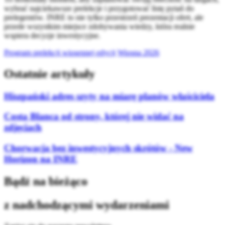
wybrać najciekawsze prelekcje i przygotować listę pytań do
prelegentów. INRE to nie tylko przestrzeń prezentacji ofert, ale
przede wszystkim miejsce zdobywania wiedzy, która realnie
wspiera decyzje inwestycyjne.
Program prelekcji wiosennej edycji
Wiosna 2026
Ostatnie artykuły
Hiszpański adres szyty na miarę planów właściciela
Costa Blanca od strony, której nie widać na
zdjęciach
Chorwacja bez inwestycyjnych skrótów - New
Horizon na INRE
Bądź na bieżąco
z nadchodzącymi wydarzeniami