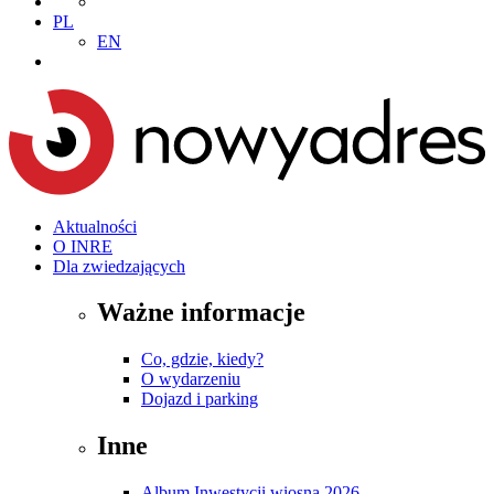
PL
EN
Aktualności
O INRE
Dla zwiedzających
Ważne informacje
Co, gdzie, kiedy?
O wydarzeniu
Dojazd i parking
Inne
Album Inwestycji wiosna 2026