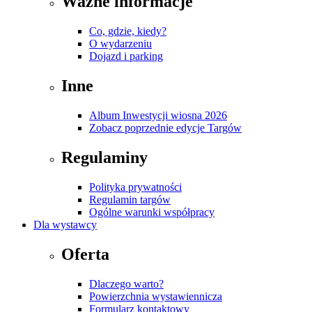
Ważne informacje
Co, gdzie, kiedy?
O wydarzeniu
Dojazd i parking
Inne
Album Inwestycji wiosna 2026
Zobacz poprzednie edycje Targów
Regulaminy
Polityka prywatności
Regulamin targów
Ogólne warunki współpracy
Dla wystawcy
Oferta
Dlaczego warto?
Powierzchnia wystawiennicza
Formularz kontaktowy