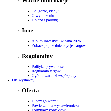
Ważne informacje
Co, gdzie, kiedy?
O wydarzeniu
Dojazd i parking
Inne
Album Inwestycji wiosna 2026
Zobacz poprzednie edycje Targów
Regulaminy
Polityka prywatności
Regulamin targów
Ogólne warunki współpracy
Dla wystawcy
Oferta
Dlaczego warto?
Powierzchnia wystawiennicza
Formularz kontaktowy