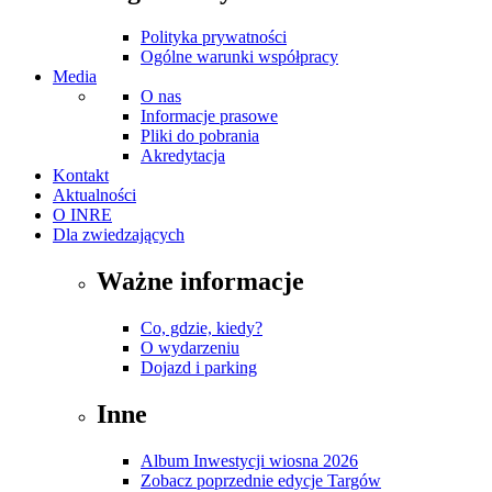
Polityka prywatności
Ogólne warunki współpracy
Media
O nas
Informacje prasowe
Pliki do pobrania
Akredytacja
Kontakt
Aktualności
O INRE
Dla zwiedzających
Ważne informacje
Co, gdzie, kiedy?
O wydarzeniu
Dojazd i parking
Inne
Album Inwestycji wiosna 2026
Zobacz poprzednie edycje Targów