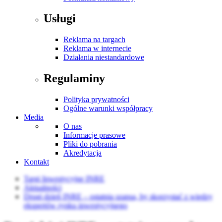
Usługi
Reklama na targach
Reklama w internecie
Działania niestandardowe
Regulaminy
Polityka prywatności
Ogólne warunki współpracy
Media
O nas
Informacje prasowe
Pliki do pobrania
Akredytacja
Kontakt
Targi Inwestycyjne INRE
Aktualności
Drugi dzień INRE – ostatnia szansa, by skorzystać z wiedzy
ekspertów rynku inwestycyjnego