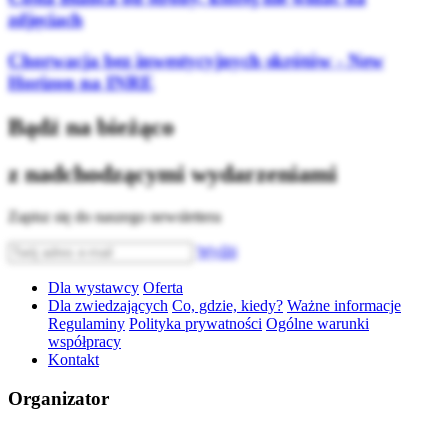
zdjęciach
Chorwacja bez inwestycyjnych skrótów - New
Horizon na INRE
Bądź na bieżąco
z nadchodzącymi wydarzeniami
Zapisz się do naszego newslettera
Wyślij
Dla wystawcy
Oferta
Dla zwiedzających
Co, gdzie, kiedy?
Ważne informacje
Regulaminy
Polityka prywatności
Ogólne warunki
współpracy
Kontakt
Organizator