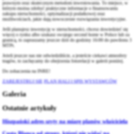
prawnym oraz skutecznym metodom inwestowania. To miejsce, w
którym można zdobyć praktyczne informacje o finansowaniu
zakupu nieruchomości, optymalizacji podatkowej oraz
możliwościach, jakie dają nowoczesne rozwiązania inwestycyjne.
Jeśli planujesz inwestycję w nieruchomości, chcesz dowiedzieć się
więcej o rynku albo szukasz swojego second home w Polsce lub za
granicą, to zapraszamy jeszcze dziś do godziny 16:00 do pawilonu 3
MTPt.
Jeżeli jeszcze nas nie odwiedziliście, a jesteście ciekawi atmosfery
tragów, to zachęcamy do obejrzenia fotorelacji w galerii poniżej.
Do zobaczenia na INRE!
ZAREJESTRUJ SIĘ
PLAN HALI I SPIS WYSTAWCÓW
Galeria
Ostatnie artykuły
Hiszpański adres szyty na miarę planów właściciela
Costa Blanca od strony, której nie widać na