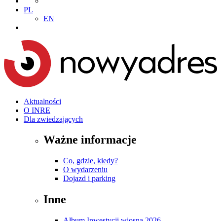
PL
EN
Aktualności
O INRE
Dla zwiedzających
Ważne informacje
Co, gdzie, kiedy?
O wydarzeniu
Dojazd i parking
Inne
Album Inwestycji wiosna 2026