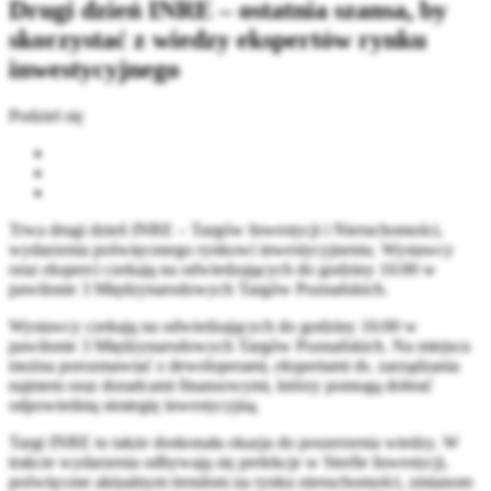
Drugi dzień INRE – ostatnia szansa, by
skorzystać z wiedzy ekspertów rynku
inwestycyjnego
Podziel się
Trwa drugi dzień INRE – Targów Inwestycji i Nieruchomości,
wydarzenia poświęconego rynkowi inwestycyjnemu. Wystawcy
oraz eksperci czekają na odwiedzających do godziny 16:00 w
pawilonie 3 Międzynarodowych Targów Poznańskich.
Wystawcy czekają na odwiedzających do godziny 16:00 w
pawilonie 3 Międzynarodowych Targów Poznańskich. Na miejscu
można porozmawiać z deweloperami, ekspertami ds. zarządzania
najmem oraz doradcami finansowymi, którzy pomogą dobrać
odpowiednią strategię inwestycyjną.
Targi INRE to także doskonała okazja do poszerzenia wiedzy. W
trakcie wydarzenia odbywają się prelekcje w Strefie Inwestycji,
poświęcone aktualnym trendom na rynku nieruchomości, zmianom