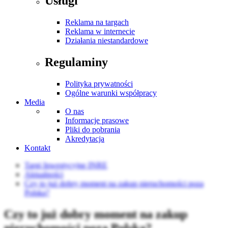
Usługi
Reklama na targach
Reklama w internecie
Działania niestandardowe
Regulaminy
Polityka prywatności
Ogólne warunki współpracy
Media
O nas
Informacje prasowe
Pliki do pobrania
Akredytacja
Kontakt
Targi Inwestycyjne INRE
Aktualności
Czy to już dobry moment na zakup nieruchomości poza
Polską?
Czy to już dobry moment na zakup