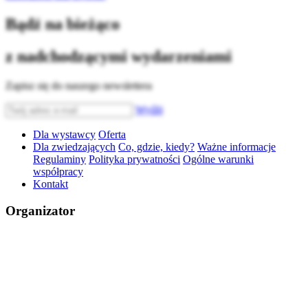
Bądź na bieżąco
z nadchodzącymi wydarzeniami
Zapisz się do naszego newslettera
Wyślij
Dla wystawcy
Oferta
Dla zwiedzających
Co, gdzie, kiedy?
Ważne informacje
Regulaminy
Polityka prywatności
Ogólne warunki
współpracy
Kontakt
Organizator