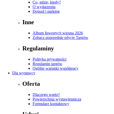
Co, gdzie, kiedy?
O wydarzeniu
Dojazd i parking
Inne
Album Inwestycji wiosna 2026
Zobacz poprzednie edycje Targów
Regulaminy
Polityka prywatności
Regulamin targów
Ogólne warunki współpracy
Dla wystawcy
Oferta
Dlaczego warto?
Powierzchnia wystawiennicza
Formularz kontaktowy