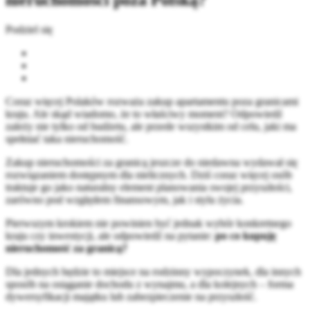
nieruchomości poza Polską?
Podziel się
Coraz więcej Polaków rozważa zakup apartamentu poza granicami
kraju. Ale skąd wiadomo, że to właściwy moment? Odpowiedź
zależy nie tylko od budżetu, ale przede wszystkim od celu, jaki ma
spełniać taka nieruchomość.
Zakup nieruchomości za granicą jeszcze do niedawna wydawał się
rozwiązaniem dostępnym dla nielicznych. Dziś coraz więcej osób
traktuje go jako naturalny element planowania swojej przyszłości,
zarówno pod względem finansowym, jak i stylu życia.
Pierwszym krokiem nie powinien być jednak wybór konkretnego
kraju czy inwestycji, ale odpowiedź na pytanie:
po co kupuję
nieruchomość za granicą?
Dla jednych będzie to miejsce na rodzinny wypoczynek, dla innych
sposób na osiąganie dochodu z wynajmu, a dla kolejnych – forma
dywersyfikacji majątku lub zabezpieczenie na przyszłość.