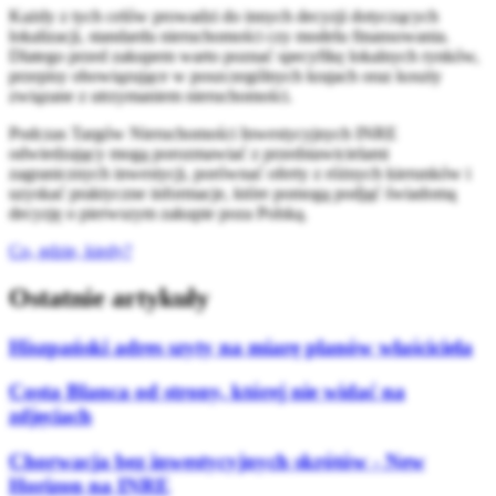
Każdy z tych celów prowadzi do innych decyzji dotyczących
lokalizacji, standardu nieruchomości czy modelu finansowania.
Dlatego przed zakupem warto poznać specyfikę lokalnych rynków,
przepisy obowiązujące w poszczególnych krajach oraz koszty
związane z utrzymaniem nieruchomości.
Podczas Targów Nieruchomości Inwestycyjnych INRE
odwiedzający mogą porozmawiać z przedstawicielami
zagranicznych inwestycji, porównać oferty z różnych kierunków i
uzyskać praktyczne informacje, które pomogą podjąć świadomą
decyzję o pierwszym zakupie poza Polską.
Co, gdzie, kiedy?
Ostatnie artykuły
Hiszpański adres szyty na miarę planów właściciela
Costa Blanca od strony, której nie widać na
zdjęciach
Chorwacja bez inwestycyjnych skrótów - New
Horizon na INRE