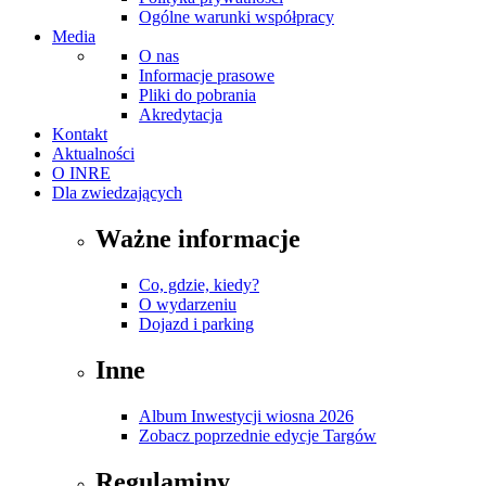
Ogólne warunki współpracy
Media
O nas
Informacje prasowe
Pliki do pobrania
Akredytacja
Kontakt
Aktualności
O INRE
Dla zwiedzających
Ważne informacje
Co, gdzie, kiedy?
O wydarzeniu
Dojazd i parking
Inne
Album Inwestycji wiosna 2026
Zobacz poprzednie edycje Targów
Regulaminy