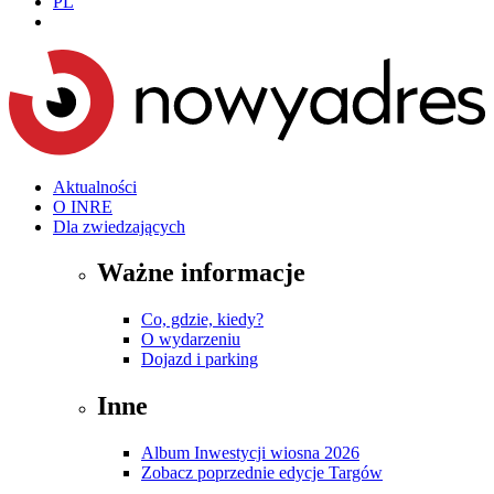
PL
Aktualności
O INRE
Dla zwiedzających
Ważne informacje
Co, gdzie, kiedy?
O wydarzeniu
Dojazd i parking
Inne
Album Inwestycji wiosna 2026
Zobacz poprzednie edycje Targów