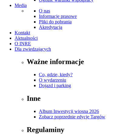
Media
O nas
Informacje prasowe
Pliki do pobrania
Akredytacja
Kontakt
Aktualności
O INRE
Dla zwiedzających
Ważne informacje
Co, gdzie, kiedy?
O wydarzeniu
Dojazd i parking
Inne
Album Inwestycji wiosna 2026
Zobacz poprzednie edycje Targów
Regulaminy