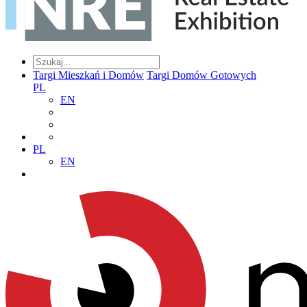
Targi Mieszkań i Domów
Targi Domów Gotowych
PL
EN
PL
EN