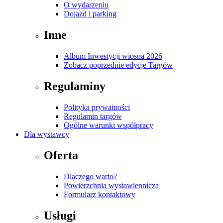
O wydarzeniu
Dojazd i parking
Inne
Album Inwestycji wiosna 2026
Zobacz poprzednie edycje Targów
Regulaminy
Polityka prywatności
Regulamin targów
Ogólne warunki współpracy
Dla wystawcy
Oferta
Dlaczego warto?
Powierzchnia wystawiennicza
Formularz kontaktowy
Usługi