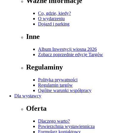
Ważne informacje
Co, gdzie, kiedy?
O wydarzeniu
Dojazd i parking
Inne
Album Inwestycji wiosna 2026
Zobacz poprzednie edycje Targów
Regulaminy
Polityka prywatności
Regulamin targów
Ogólne warunki współpracy
Dla wystawcy
Oferta
Dlaczego warto?
Powierzchnia wystawiennicza
Formularz kontaktowy