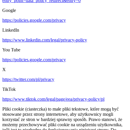
entry_point=data_policy_redirect&entry=0
Google
https://policies.google.com/privacy
LinkedIn
https://www.linkedin.com/legal/privacy-policy
You Tube
https://policies.google.com/privacy
X
https://twitter.com/pl/privacy
TikTok
https://www.tiktok.com/legal/page/eea/privacy-policy/pl
Pliki cookie (ciasteczka) to małe pliki tekstowe, które mogą być
stosowane przez strony internetowe, aby użytkownicy mogli
korzystać ze stron w bardziej sprawny sposób. Prawo stanowi, że
możemy przechowywać pliki cookie na urządzeniu użytkownika,
jeśli jest to niezbędne do funkcjonowania niniejszej strony. Do