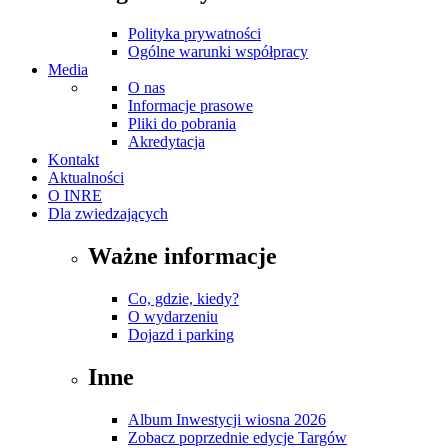
Polityka prywatności
Ogólne warunki współpracy
Media
O nas
Informacje prasowe
Pliki do pobrania
Akredytacja
Kontakt
Aktualności
O INRE
Dla zwiedzających
Ważne informacje
Co, gdzie, kiedy?
O wydarzeniu
Dojazd i parking
Inne
Album Inwestycji wiosna 2026
Zobacz poprzednie edycje Targów