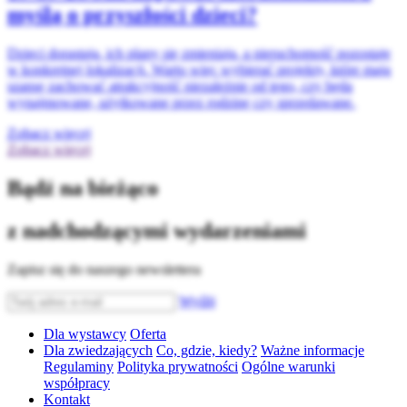
myślą o przyszłości dzieci?
Dzieci dorastają, ich plany się zmieniają, a nieruchomość pozostaje
w konkretnej lokalizacji. Warto więc wybierać projekty, które mają
szansę zachować atrakcyjność niezależnie od tego, czy będą
wynajmowane, użytkowane przez rodzinę czy sprzedawane.
Zobacz więcej
Zobacz więcej
Bądź na bieżąco
z nadchodzącymi wydarzeniami
Zapisz się do naszego newslettera
Wyślij
Dla wystawcy
Oferta
Dla zwiedzających
Co, gdzie, kiedy?
Ważne informacje
Regulaminy
Polityka prywatności
Ogólne warunki
współpracy
Kontakt