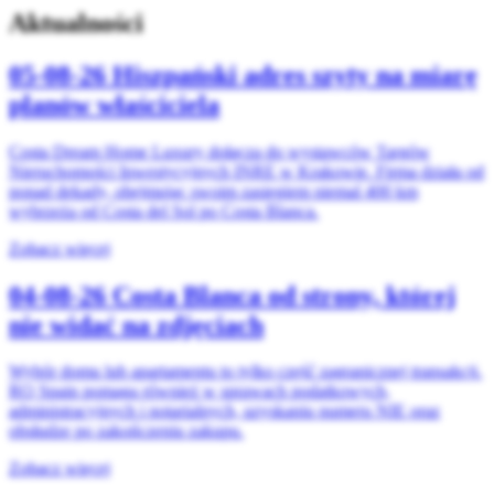
Aktualności
05-08-26
Hiszpański adres szyty na miarę
planów właściciela
Costa Dream Home Luxury dołącza do wystawców Targów
Nieruchomości Inwestycyjnych INRE w Krakowie. Firma działa od
ponad dekady, obejmując swoim zasięgiem niemal 400 km
wybrzeża od Costa del Sol po Costa Blanca.
Zobacz więcej
04-08-26
Costa Blanca od strony, której
nie widać na zdjęciach
Wybór domu lub apartamentu to tylko część zagranicznej transakcji.
RO Spain pomaga również w sprawach podatkowych,
administracyjnych i notarialnych, uzyskaniu numeru NIE oraz
obsłudze po zakończeniu zakupu.
Zobacz więcej