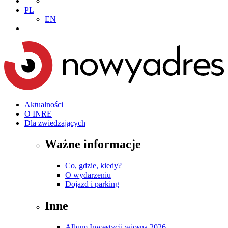
PL
EN
Aktualności
O INRE
Dla zwiedzających
Ważne informacje
Co, gdzie, kiedy?
O wydarzeniu
Dojazd i parking
Inne
Album Inwestycji wiosna 2026