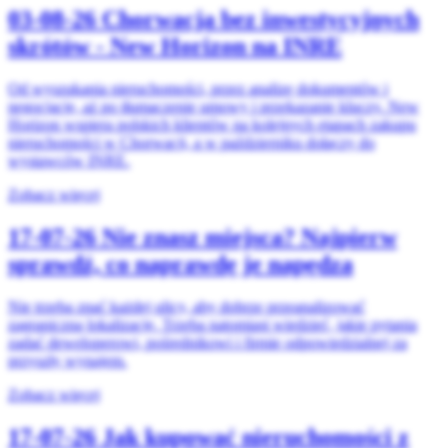
03-08-26
Chorwacja bez inwestycyjnych
skrótów - New Horizon na INRE
Od wyszukania nieruchomości, przez analizę dokumentów i
negocjacje, aż po tłumaczenie umowy i przekazanie kluczy. New
Horizon wspiera polskich klientów na kolejnych etapach zakupu
nieruchomości w Chorwacji, a w październiku dołączy do
wystawców INRE.
Zobacz więcej
17-07-26
Nie znasz miejsca? Najpierw
sprawdź, co naprawdę je napędza
Nie trzeba znać każdej ulicy, aby dobrze przeanalizować
zagraniczną lokalizację. Trzeba natomiast wiedzieć, jakie pytania
zadać deweloperowi, pośrednikowi i firmie odpowiedzialnej za
przyszły wynajem.
Zobacz więcej
17-07-26
Jak kupować nieruchomości z